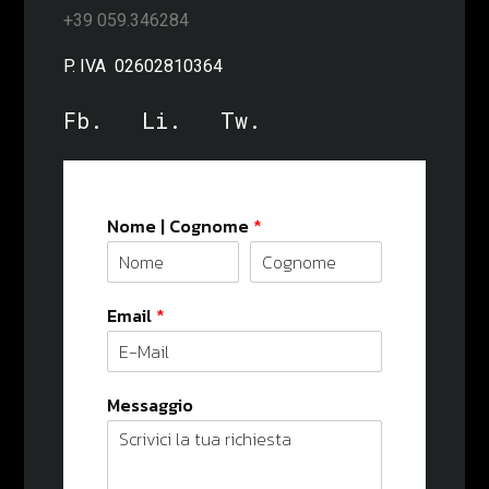
+39 059.346284
P. IVA 02602810364
Fb.
Li.
Tw.
Nome | Cognome
*
Email
*
Messaggio